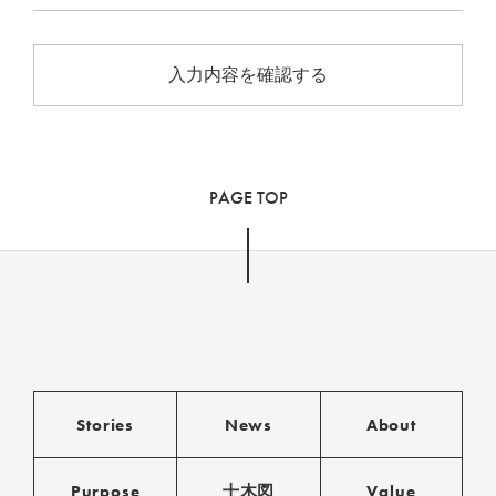
PAGE TOP
Stories
News
About
Purpose
十木図
Value