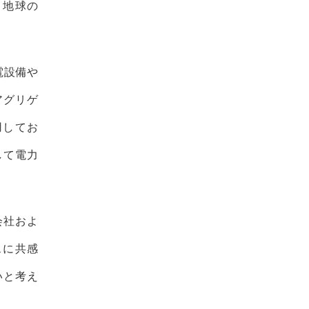
、地球の
発電設備や
アグリゲ
用してお
して電力
式会社およ
スに共感
いと考え