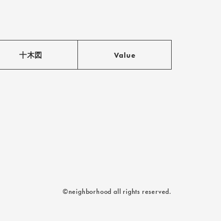
十木図
Value
©neighborhood all rights reserved.