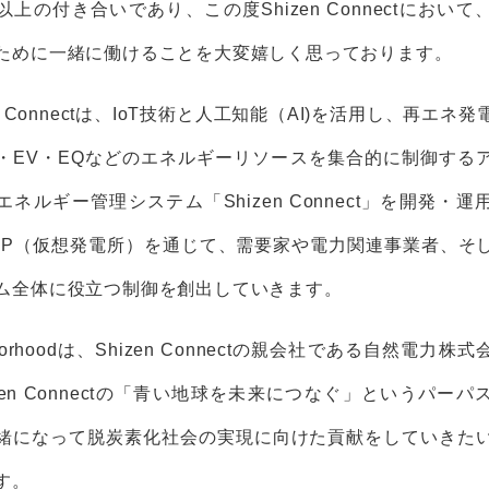
以上の付き合いであり、この度Shizen Connectにおいて
ために一緒に働けることを大変嬉しく思っております。
en Connectは、IoT技術と人工知能（AI)を活用し、再エネ
・EV・EQなどのエネルギーリソースを集合的に制御する
エネルギー管理システム「Shizen Connect」を開発・運
PP（仮想発電所）を通じて、需要家や電力関連事業者、そ
ム全体に役立つ制御を創出していきます。
hborhoodは、Shizen Connectの親会社である自然電力株
izen Connectの「青い地球を未来につなぐ」というパーパ
緒になって脱炭素化社会の実現に向けた貢献をしていきた
す。