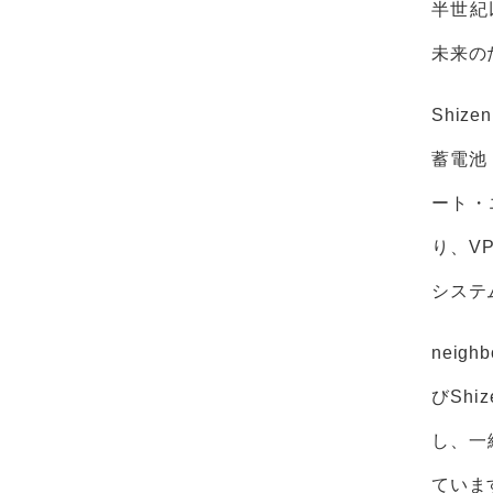
半世紀
未来の
Shiz
蓄電池
ート・
り、V
システ
neig
びSh
し、一
ていま