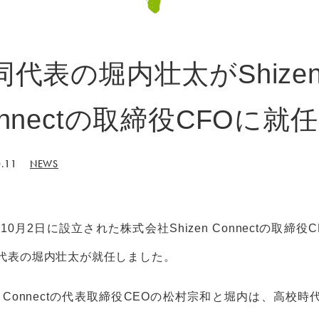
同代表の堀内壮太がShize
onnectの取締役CFOに就
.11
NEWS
年10月2日に設立された株式会社Shizen Connectの取締役
代表の堀内壮太が就任しました。
en Connectの代表取締役CEOの松村宗和と堀内は、高校時