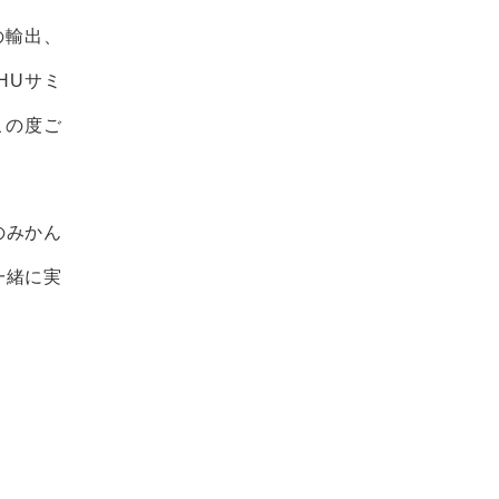
の輸出、
HUサミ
この度ご
のみかん
一緒に実