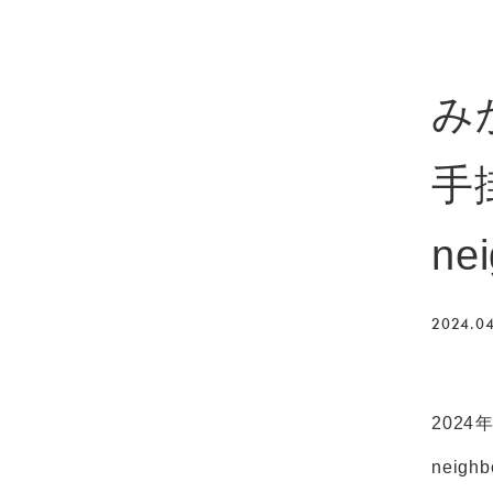
み
手
ne
2024.04
202
neig