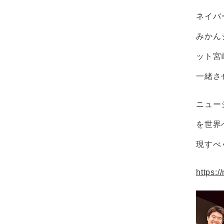
ネイバ
みかん
ット宮
一緒さ
ニュー
を世界
現すべ
https:/