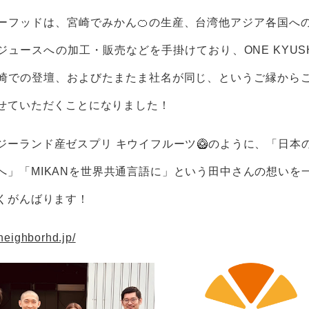
ーフッドは、宮崎でみかん🍊の生産、台湾他アジア各国へ
ジュースへの加工・販売などを手掛けており、ONE KYUS
崎での登壇、およびたまたま社名が同じ、というご縁から
せていただくことになりました！
ジーランド産ゼスプリ キウイフルーツ🥝のように、「日本
へ」「MIKANを世界共通言語に」という田中さんの想いを
くがんばります！
/neighborhd.jp/